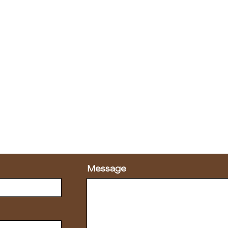
رفاهية. إذا كنت في الكويت، دعنا نتواصل ونمارس معًا.
 Work Together
h so we can start working together.
Message