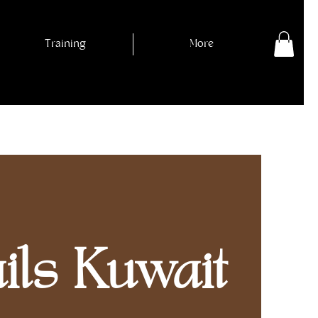
Training
More
ls Kuwait