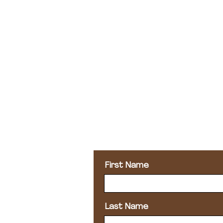
Let’s
Get in touc
First Name
Last Name